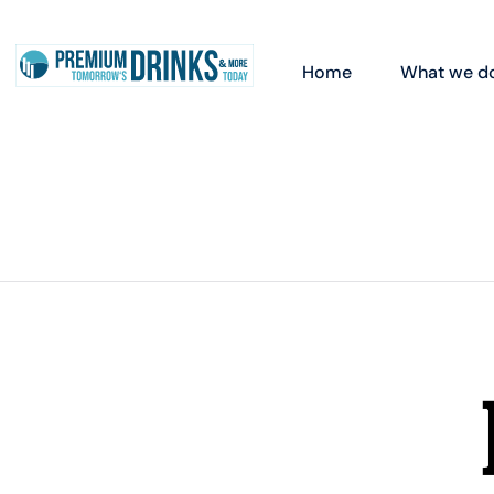
Home
What we d