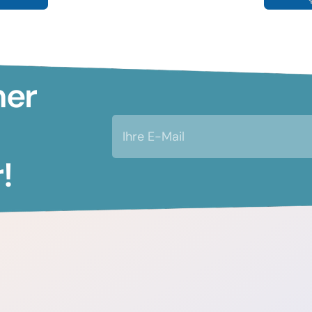
mer
!