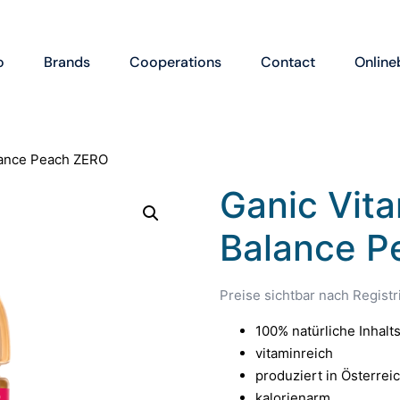
o
Brands
Cooperations
Contact
Online
lance Peach ZERO
Ganic Vit
Balance P
Preise sichtbar nach Regist
100% natürliche Inhalts
vitaminreich
produziert in Österrei
kalorienarm