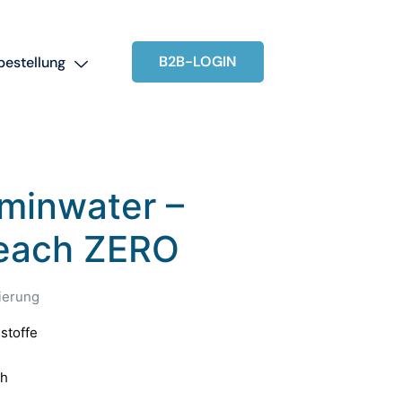
B2B-LOGIN
bestellung
aminwater –
each ZERO
rierung
stoffe
ch