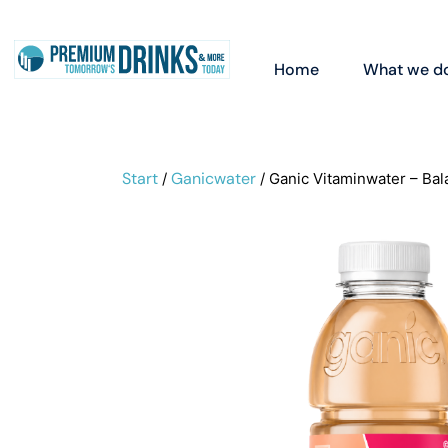
Home
What we d
Start
Ganicwater
/
/ Ganic Vitaminwater – Ba