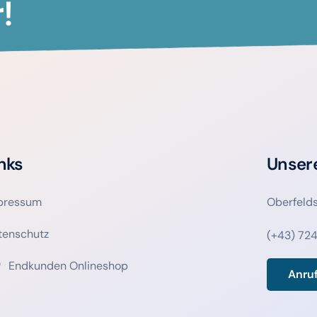
!
nks
Unser
pressum
Oberfeld
tenschutz
(+43) 724
Endkunden Onlineshop
Anru